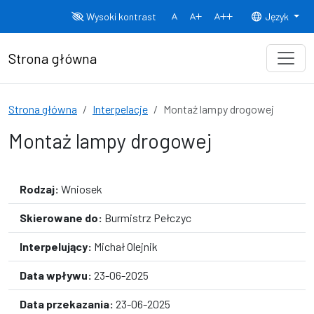
Przejdź do treści
Wysoki kontrast
Język
Normalny rozmiar czcionki
Rozmiar czcionki 150%
Rozmiar czcionki
Strona główna
Strona główna
Interpelacje
Montaż lampy drogowej
Montaż lampy drogowej
Rodzaj:
Wniosek
Skierowane do:
Burmistrz Pełczyc
Interpelujący:
Michał Olejnik
Data wpływu:
23-06-2025
Data przekazania:
23-06-2025